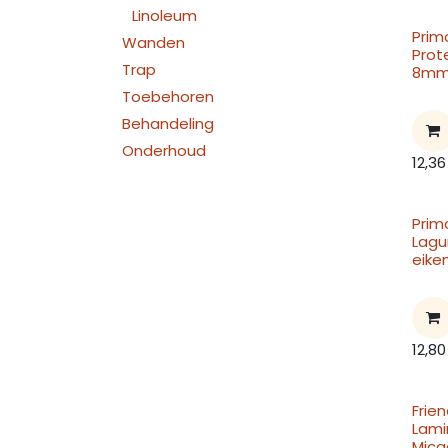
Linoleum
Prim
Wanden
Prot
Trap
8mm
Toebehoren
Behandeling
Onderhoud
12,36
Prim
Lagu
eik
12,80
Frie
Lami
Mica