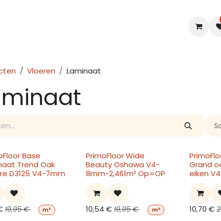
en
Interieur
B2B
Diensten
Blogs
cten
Vloeren
Laminaat
aminaat
S
oFloor Base
PrimoFloor Wide
PrimoFlo
naat Trend Oak
Beauty Oshawa V4-
Grand oa
re D3125 V4-7mm
8mm-2,461m² Op=OP
eiken 
€
10,54
€
10,70
€
19,95
€
19,95
€
2
m²
m²