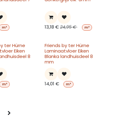
13,18
€
24,95
€
m²
m²
by ter Hürne
Friends by ter Hürne
vloer Eiken
Laminaatvloer Eiken
 landhuisdeel 8
Blanka landhuisdeel 8
mm
14,01
€
m²
m²