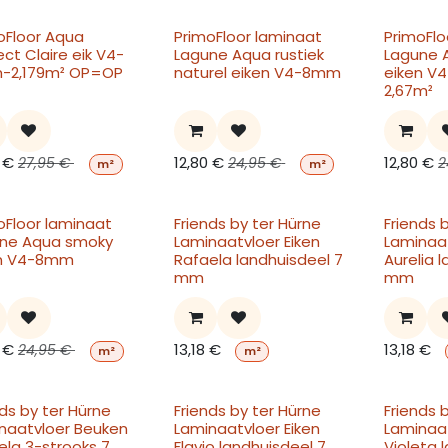
oFloor Aqua
PrimoFloor laminaat
PrimoFlo
ect Claire eik V4-
Lagune Aqua rustiek
Lagune 
-2,179m² OP=OP
naturel eiken V4-8mm
eiken V
2,67m²
€
12,80
€
12,80
€
27,95
€
24,95
€
2
m²
m²
oFloor laminaat
Friends by ter Hürne
Friends 
ne Aqua smoky
Laminaatvloer Eiken
Laminaat
en V4-8mm
Rafaela landhuisdeel 7
Aurelia 
mm
mm
€
13,18
€
13,18
€
24,95
€
m²
m²
nds by ter Hürne
Friends by ter Hürne
Friends 
naatvloer Beuken
Laminaatvloer Eiken
Laminaat
ela 3-strooks 7
Flavio landhuisdeel 7
Violeta 