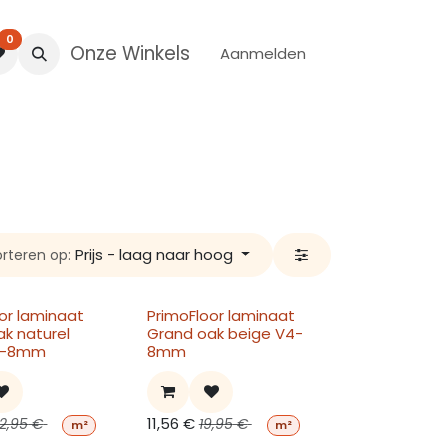
0
Onze Winkels
Aanmelden
Prijs - laag naar hoog
orteren op:
or laminaat
PrimoFloor laminaat
k naturel
Grand oak beige V4-
V4-8mm
8mm
11,56
€
2,95
€
19,95
€
m²
m²