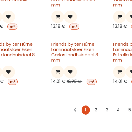
mm
mm
€
13,18
€
13,18
€
m²
m²
nds by ter Hürne
Friends by ter Hürne
Friends 
naatvloer Eiken
Laminaatvloer Eiken
Laminaat
pe landhuisdeel 8
Carlos landhuisdeel 8
Estrella
mm
mm
€
14,01
€
14,01
€
19,95
€
m²
m²
1
2
3
4
5