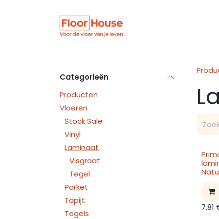
Overslaan naar inhoud
Winkel
Vloer
Produ
Categorieën
L
Producten
Vloeren
Stock Sale
Vinyl
Laminaat
Prim
Visgraat
lami
Natu
Tegel
Parket
Tapijt
7,81
Tegels