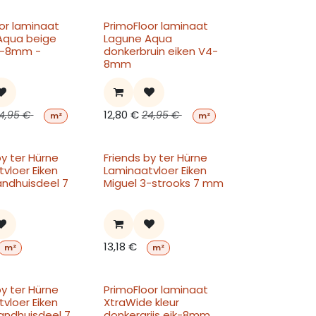
or laminaat
PrimoFloor laminaat
Aqua beige
Lagune Aqua
4-8mm -
donkerbruin eiken V4-
8mm
12,80
€
4,95
€
24,95
€
m²
m²
by ter Hürne
Friends by ter Hürne
vloer Eiken
Laminaatvloer Eiken
landhuisdeel 7
Miguel 3-strooks 7 mm
13,18
€
m²
m²
by ter Hürne
PrimoFloor laminaat
vloer Eiken
XtraWide kleur
landhuisdeel 7
donkergrijs eik-8mm