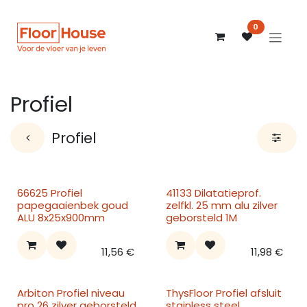
Overslaan naar inhoud
0
Profiel
Profiel
66625 Profiel
41133 Dilatatieprof.
papegaaienbek goud
zelfkl. 25 mm alu zilver
ALU 8x25x900mm
geborsteld 1M
11,56
€
11,98
€
Arbiton Profiel niveau
ThysFloor Profiel afsluit
pro 26 zilver geborsteld
stainless steel