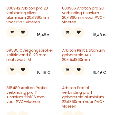
800942 Arbiton pro 20
800966 Arbiton pro 20
verbinding silver
verbinding titanium
aluminium 20x1860mm
20x1860mm voor PVC-
voor PVC-vloeren
vloeren
16,48
€
16,48
€
69585 Overgangsprofiel
Arbiton Plint L titanium
zelfklevend 0-20 mm
geborsteld ALU
matzwart 1M
20x15x1860mm
16,49
€
16,49
€
815489 Arbiton Profiel
Arbiton Profiel
verbinding pro T
verbinding pro T
Titanium 22x186 mm
geborsteld aluminium
voor PVC-vloeren
22x1860mm voor PVC-
vloeren