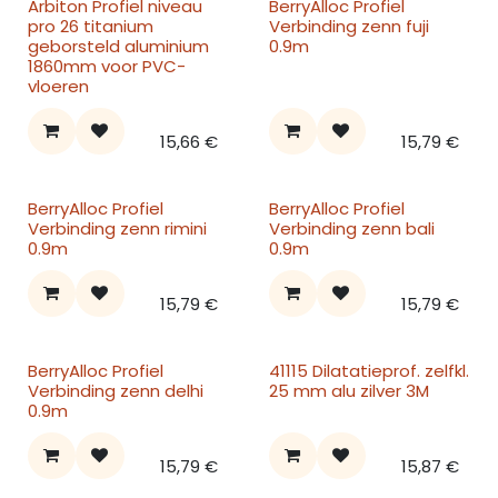
Arbiton Profiel niveau
BerryAlloc Profiel
pro 26 titanium
Verbinding zenn fuji
geborsteld aluminium
0.9m
1860mm voor PVC-
vloeren
15,66
€
15,79
€
BerryAlloc Profiel
BerryAlloc Profiel
Verbinding zenn rimini
Verbinding zenn bali
0.9m
0.9m
15,79
€
15,79
€
BerryAlloc Profiel
41115 Dilatatieprof. zelfkl.
Verbinding zenn delhi
25 mm alu zilver 3M
0.9m
15,79
€
15,87
€