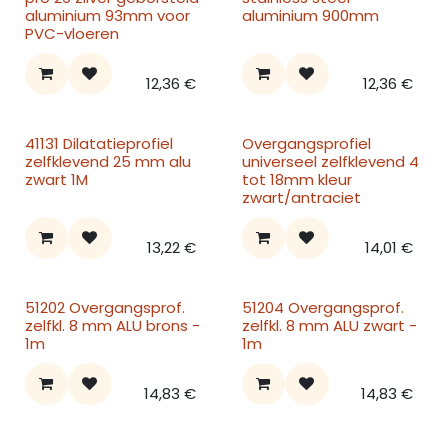
aluminium 93mm voor
aluminium 900mm
PVC-vloeren
12,36
€
12,36
€
41131 Dilatatieprofiel
Overgangsprofiel
zelfklevend 25 mm alu
universeel zelfklevend 4
zwart 1M
tot 18mm kleur
zwart/antraciet
13,22
€
14,01
€
51202 Overgangsprof.
51204 Overgangsprof.
zelfkl. 8 mm ALU brons -
zelfkl. 8 mm ALU zwart -
1m
1m
14,83
€
14,83
€