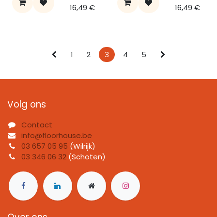
16,49
€
16,49
€
1
2
3
4
5
Volg ons
Contact
info@floorhouse.be
03 657 05 95
(Wilrijk)
03 346 06 32
(Schoten)